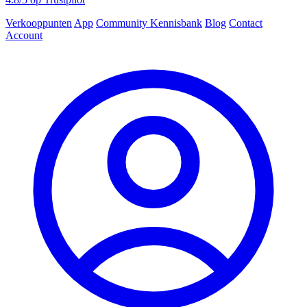
Verkooppunten
App
Community
Kennisbank
Blog
Contact
Account