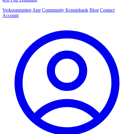
Verkooppunten
App
Community
Kennisbank
Blog
Contact
Account