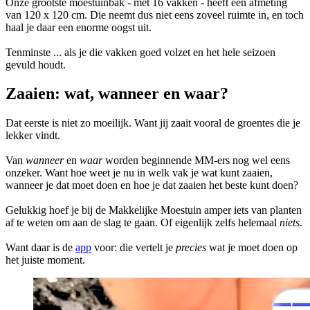
Onze grootste moestuinbak - met 16 vakken - heeft een afmeting
van 120 x 120 cm. Die neemt dus niet eens zoveel ruimte in, en toch
haal je daar een enorme oogst uit.
Tenminste ... als je die vakken goed volzet en het hele seizoen
gevuld houdt.
Zaaien: wat, wanneer en waar?
Dat eerste is niet zo moeilijk. Want jij zaait vooral de groentes die je
lekker vindt.
Van
wanneer
en
waar
worden beginnende MM-ers nog wel eens
onzeker. Want hoe weet je nu in welk vak je wat kunt zaaien,
wanneer je dat moet doen en hoe je dat zaaien het beste kunt doen?
Gelukkig hoef je bij de Makkelijke Moestuin amper iets van planten
af te weten om aan de slag te gaan. Of eigenlijk zelfs helemaal
niets
.
Want daar is de
app
voor: die vertelt je
precies
wat je moet doen op
het juiste moment.