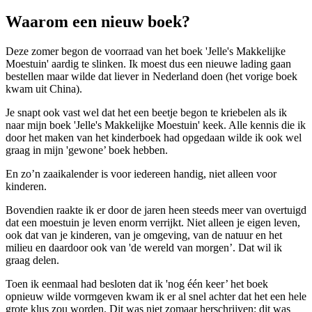
Waarom een nieuw boek?
Deze zomer begon de voorraad van het boek 'Jelle's Makkelijke
Moestuin' aardig te slinken. Ik moest dus een nieuwe lading gaan
bestellen maar wilde dat liever in Nederland doen (het vorige boek
kwam uit China).
Je snapt ook vast wel dat het een beetje begon te kriebelen als ik
naar mijn boek 'Jelle's Makkelijke Moestuin' keek. Alle kennis die ik
door het maken van het kinderboek had opgedaan wilde ik ook wel
graag in mijn 'gewone’ boek hebben.
En zo’n zaaikalender is voor iedereen handig, niet alleen voor
kinderen.
Bovendien raakte ik er door de jaren heen steeds meer van overtuigd
dat een moestuin je leven enorm verrijkt. Niet alleen je eigen leven,
ook dat van je kinderen, van je omgeving, van de natuur en het
milieu en daardoor ook van 'de wereld van morgen’. Dat wil ik
graag delen.
Toen ik eenmaal had besloten dat ik 'nog één keer’ het boek
opnieuw wilde vormgeven kwam ik er al snel achter dat het een hele
grote klus zou worden. Dit was niet zomaar herschrijven: dit was