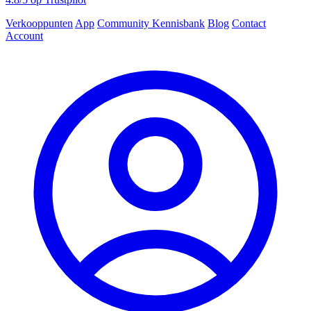
Verkooppunten
App
Community
Kennisbank
Blog
Contact
Account