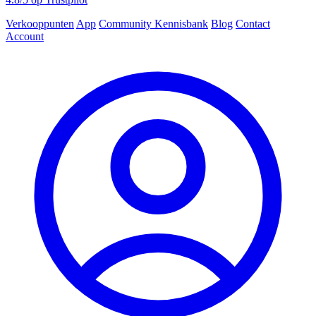
Verkooppunten
App
Community
Kennisbank
Blog
Contact
Account