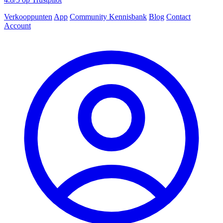
Verkooppunten
App
Community
Kennisbank
Blog
Contact
Account