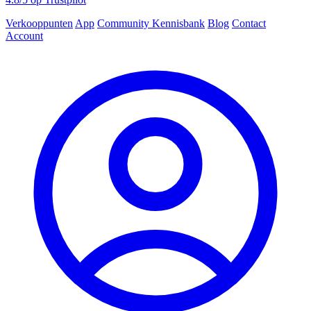
Verkooppunten
App
Community
Kennisbank
Blog
Contact
Account