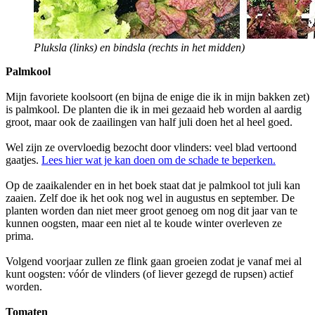
Pluksla (links) en bindsla (rechts in het midden)
Palmkool
Mijn favoriete koolsoort (en bijna de enige die ik in mijn bakken zet)
is palmkool. De planten die ik in mei gezaaid heb worden al aardig
groot, maar ook de zaailingen van half juli doen het al heel goed.
Wel zijn ze overvloedig bezocht door vlinders: veel blad vertoond
gaatjes.
Lees hier wat je kan doen om de schade te beperken.
Op de zaaikalender en in het boek staat dat je palmkool tot juli kan
zaaien. Zelf doe ik het ook nog wel in augustus en september. De
planten worden dan niet meer groot genoeg om nog dit jaar van te
kunnen oogsten, maar een niet al te koude winter overleven ze
prima.
Volgend voorjaar zullen ze flink gaan groeien zodat je vanaf mei al
kunt oogsten: vóór de vlinders (of liever gezegd de rupsen) actief
worden.
Tomaten