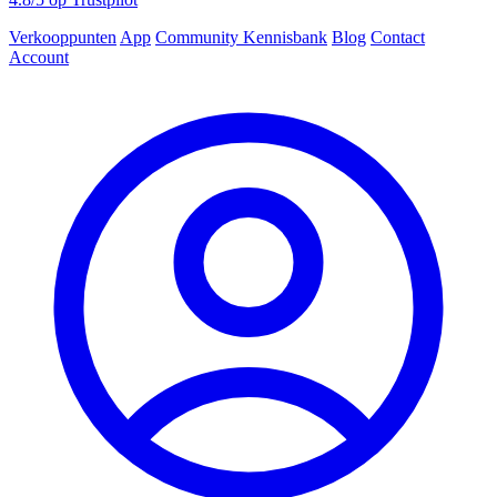
Verkooppunten
App
Community
Kennisbank
Blog
Contact
Account