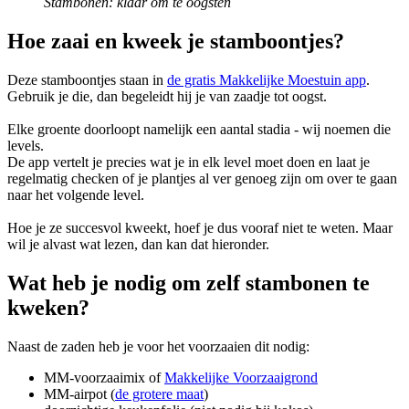
Stambonen: klaar om te oogsten
Hoe zaai en kweek je stamboontjes?
Deze stamboontjes staan in
de gratis Makkelijke Moestuin app
.
Gebruik je die, dan begeleidt hij je van zaadje tot oogst.
Elke groente doorloopt namelijk een aantal stadia - wij noemen die
levels.
De app vertelt je precies wat je in elk level moet doen en laat je
regelmatig checken of je plantjes al ver genoeg zijn om over te gaan
naar het volgende level.
Hoe je ze succesvol kweekt, hoef je dus vooraf niet te weten. Maar
wil je alvast wat lezen, dan kan dat hieronder.
Wat heb je nodig om zelf stambonen te
kweken?
Naast de zaden heb je voor het voorzaaien dit nodig:
MM-voorzaaimix of
Makkelijke Voorzaaigrond
MM-airpot (
de grotere maat
)