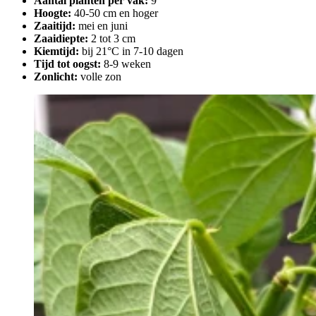
Aantal planten per vak:
9
Hoogte:
40-50 cm en hoger
Zaaitijd:
mei en juni
Zaaidiepte:
2 tot 3 cm
Kiemtijd:
bij 21°C in 7-10 dagen
Tijd tot oogst:
8-9 weken
Zonlicht:
volle zon