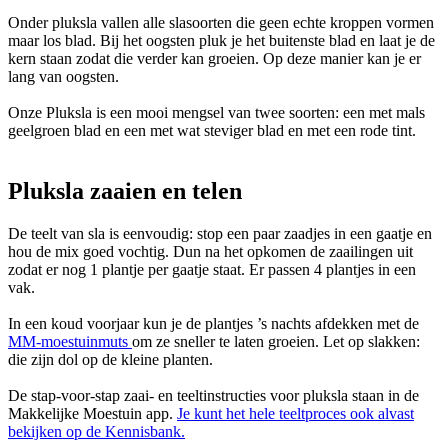
Onder pluksla vallen alle slasoorten die geen echte kroppen vormen
maar los blad. Bij het oogsten pluk je het buitenste blad en laat je de
kern staan zodat die verder kan groeien. Op deze manier kan je er
lang van oogsten.
Onze Pluksla is een mooi mengsel van twee soorten: een met mals
geelgroen blad en een met wat steviger blad en met een rode tint.
Pluksla zaaien en telen
De teelt van sla is eenvoudig: stop een paar zaadjes in een gaatje en
hou de mix goed vochtig. Dun na het opkomen de zaailingen uit
zodat er nog 1 plantje per gaatje staat. Er passen 4 plantjes in een
vak.
In een koud voorjaar kun je de plantjes ’s nachts afdekken met de
MM-moestuinmuts
om ze sneller te laten groeien. Let op slakken:
die zijn dol op de kleine planten.
De stap-voor-stap zaai- en teeltinstructies voor pluksla staan in de
Makkelijke Moestuin app.
Je kunt het hele teeltproces ook alvast
bekijken op de Kennisbank.