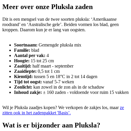
Meer over onze Pluksla zaden
Dit is een mengsel van de twee soorten pluksla: ‘Amerikaanse
roodrand’ en ‘Australische gele’. Beiden vormen los blad, geen
kroppen. Daarom kun je er lang van oogsten.
Soortnaam:
Gemengde pluksla mix
Familie:
blad
Aantal per vak:
4
Hoogte:
15 tot 25 cm
Zaaitijd:
half maart - september
Zaaidiepte:
0,5 tot 1 cm
Kiemtijd:
tussen 5 en 18°C in 2 tot 14 dagen
Tijd tot oogst:
vanaf 5-7 weken
Zonlicht:
kan zowel in de zon als in de schaduw
Inhoud zakje:
± 160 zaden - voldoende voor ruim 15 vakken
Wil je Pluksla zaadjes kopen? We verkopen de zakjes los, maar
ze
zitten ook in het zadenpakket 'Basis’.
Wat is er bijzonder aan Pluksla?