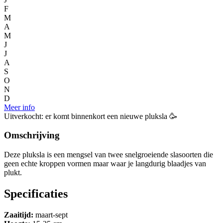
F
M
A
M
J
J
A
S
O
N
D
Meer info
Uitverkocht: er komt binnenkort een nieuwe pluksla 🥳
Omschrijving
Deze pluksla is een mengsel van twee snelgroeiende slasoorten die
geen echte kroppen vormen maar waar je langdurig blaadjes van
plukt.
Specificaties
Zaaitijd:
maart-sept