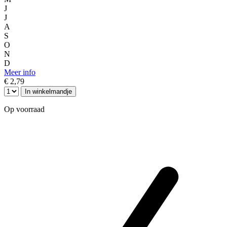
J
J
A
S
O
N
D
Meer info
€ 2,79
In winkelmandje
Op voorraad