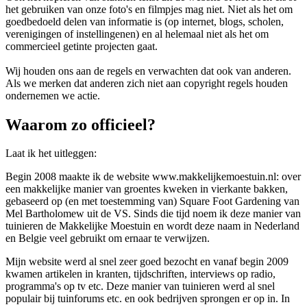
het gebruiken van onze foto's en filmpjes mag niet. Niet als het om
goedbedoeld delen van informatie is (op internet, blogs, scholen,
verenigingen of instellingenen) en al helemaal niet als het om
commercieel getinte projecten gaat.
Wij houden ons aan de regels en verwachten dat ook van anderen.
Als we merken dat anderen zich niet aan copyright regels houden
ondernemen we actie.
Waarom zo officieel?
Laat ik het uitleggen:
Begin 2008 maakte ik de website www.makkelijkemoestuin.nl: over
een makkelijke manier van groentes kweken in vierkante bakken,
gebaseerd op (en met toestemming van) Square Foot Gardening van
Mel Bartholomew uit de VS. Sinds die tijd noem ik deze manier van
tuinieren de Makkelijke Moestuin en wordt deze naam in Nederland
en Belgie veel gebruikt om ernaar te verwijzen.
Mijn website werd al snel zeer goed bezocht en vanaf begin 2009
kwamen artikelen in kranten, tijdschriften, interviews op radio,
programma's op tv etc. Deze manier van tuinieren werd al snel
populair bij tuinforums etc. en ook bedrijven sprongen er op in. In