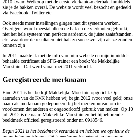
2010 kwam Welkoop met de eerste vierkante-meterbak. Inmiddels
zie je de bakken overal. De website wordt veel bezocht en gedeeld
via Facebook, Twitter etc.
Ook steeds meer instellingen gingen met dit systeem werken.
Overigens wordt meestal alleen de bak en de vierkanten gebruikt,
niet het hele systeem van perfecte aardemix, de juiste zaaiafstanden,
etc. waardoor de resultaten niet half zo succesvol zijn als ze zouden
kunnen zijn
In 2011 maakte ik met de info van mijn website en mijn inmiddels
behaalde certificaat als SFG-trainer een boek: 'de Makkelijke
Moestuin'. Dat werd vanaf mei 2011 verkocht.
Geregistreerde merknaam
Eind 2011 is het bedrijf Makkelijke Moestuin opgericht. Op
aanraden van de KvK hebben wij begin 2012 (voor veel geld) onze
naam als merknaam gedeponeerd bij het merkenbureau om te
voorkomen dat anderen er ongeoorloofd gebruik van maken. Op 10
juli 2012 is de naam Makkelijke Moestuin en het bijbehorende
beeldmerk officieel geregistreerd onder nr. 0918546.
Begin 2021 is het beeldmerk veranderd en hebben we opnieuw de
naam laten registreren. Dit is wederom toegekend en ingegaan