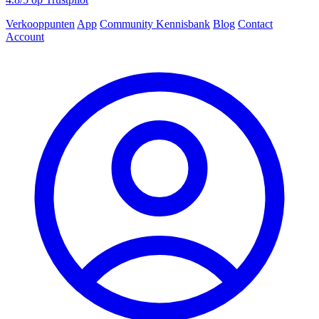
Verkooppunten
App
Community
Kennisbank
Blog
Contact
Account