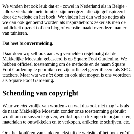
We vinden het ook leuk dat er - zowel in Nederland als in Belgie -
talloze vierkante metertuintjes zijn neergezet die zijn geïnspireerd
door de website en het boek. We vinden het dan wel zo netjes als
we dan ook genoemd worden als inspiratiebron: zeker als men de
publiciteit opzoekt of een blog of website maakt over deze manier
van tuinieren.
Dat heet
bronvermelding
.
Daar doen wij zelf ook aan: wij vermelden regelmatig dat de
Makkelijke Moestuin gebaseerd is op Square Foot Gardening. We
hebben officieel toestemming om de methode en de naam Square
Foot Gardening te gebruiken en zijn officieel gecertificeerd als SFG-
teachers. Maar wat we
niet
doen en ook niet mogen is ons voordoen
als Square Foot Gardening.
Schending van copyright
Waar we
niet
vrolijk van worden - en wat dus ook niet mag! - is als
de naam Makkelijke Moestuin zonder onze toestemming gebruikt
wordt om cursussen te geven, workshops en lezingen te organiseren,
materialen te ontwikkelen en te verkopen, artikelen te schrijven, etc.
Ook het kopiëren van stukken tekst uit de website of het boek en/of