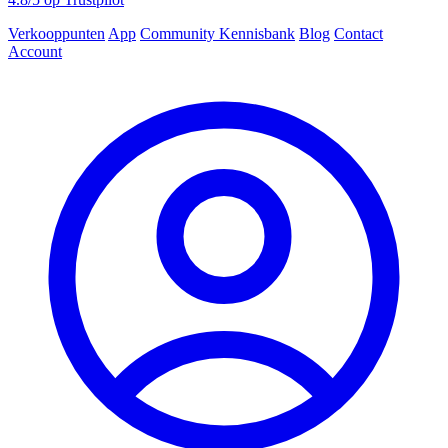
Verkooppunten
App
Community
Kennisbank
Blog
Contact
Account