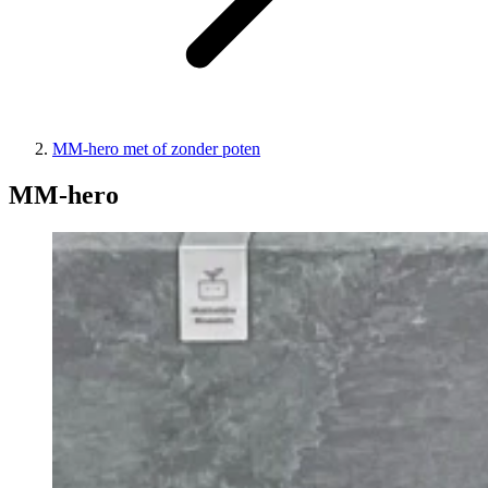
MM-hero met of zonder poten
MM-hero