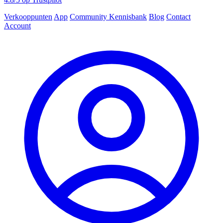
Verkooppunten
App
Community
Kennisbank
Blog
Contact
Account