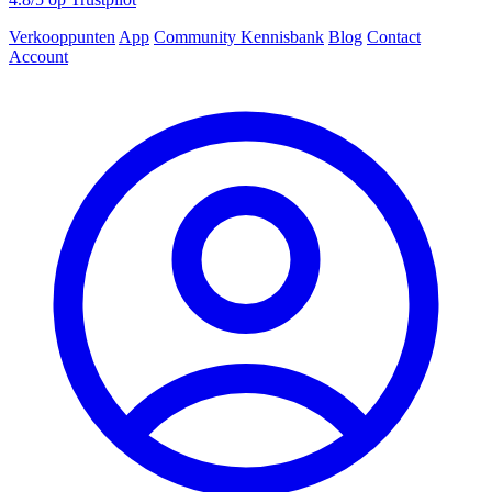
Verkooppunten
App
Community
Kennisbank
Blog
Contact
Account