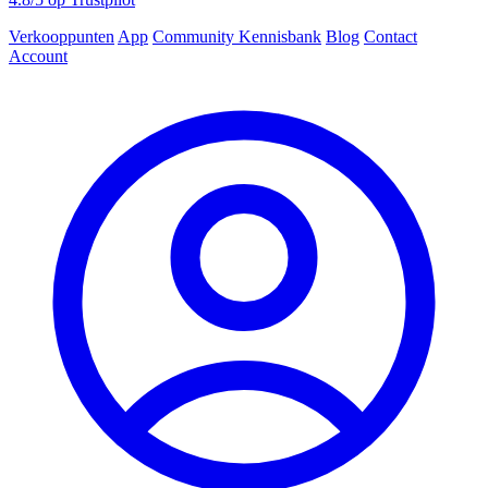
Verkooppunten
App
Community
Kennisbank
Blog
Contact
Account